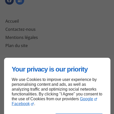
Accueil
Contactez-nous
Mentions légales
Plan du site
Haut de page
Your privacy is our priority
We use Cookies to improve user experience by
personalising content and ads, as well as
analyzing traffic and optimizing social networks
functionalities. By clicking "I Agree" you consent to
the use of Cookies from our providers
Google
Facebook
.