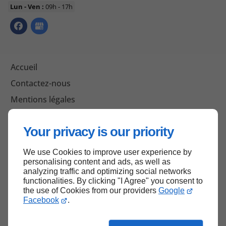
Lun - Ven :
09h - 17h
Accueil
Contactez-nous
Mentions légales
Plan du site
Your privacy is our priority
We use Cookies to improve user experience by
Haut de page
personalising content and ads, as well as
analyzing traffic and optimizing social networks
functionalities. By clicking "I Agree" you consent to
the use of Cookies from our providers
Google
Facebook
.